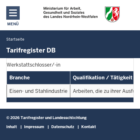
Direkt zum Inhalt
MENÜ
NAVIGATION AKTIVIEREN/DEAKTIVIEREN: HAUPTMENÜ
Startseite
Sie
befinden
Tarifregister DB
sich
hier
Werkstattschlosser/-in
Branche
Qualifikation / Tätigkeit
Eisen- und Stahlindustrie
Arbeiten, die zu ihrer Ausfü
© 2026 Tarifregister und Landesschlichtung
Fußzeile
Inhalt
Impressum
Datenschutz
Kontakt