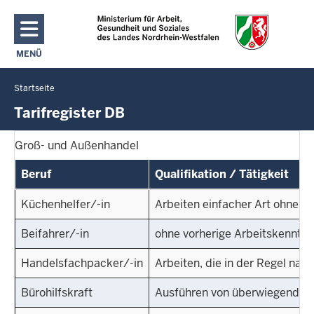
Direkt zum Inhalt
MENÜ
NAVIGATION AKTIVIEREN/DEAKTIVIEREN: HAUPTMENÜ
Startseite
Sie
befinden
Tarifregister DB
sich
hier
Groß- und Außenhandel
Beruf
Qualifikation / Tätigkeit
Küchenhelfer/-in
Arbeiten einfacher Art ohne v
Beifahrer/-in
ohne vorherige Arbeitskenntni
Handelsfachpacker/-in
Arbeiten, die in der Regel na
Bürohilfskraft
Ausführen von überwiegend sch