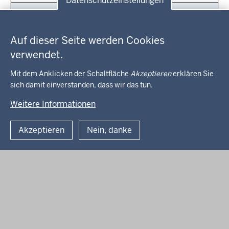
Datenschutzeinstellungen
Telefonverkäufer/-in
Selbständiges Ausführen von T
Datenschutzeinstellungen
Telefonist/-in
Bedienen einer Fernsprechanla
Auf dieser Seite werden Cookies
verwendet.
Dolmetscher/-in
Tätigwerden als Dolmetscher 
Mit dem Anklicken der Schaltfläche
Akzeptieren
erklären Sie
sich damit einverstanden, dass wir das tun.
© 2026 Tarifregister und Landesschlichtung
Weitere Informationen
Fußzeile
Inhalt
Impressum
Datenschutz
Kontakt
Akzeptieren
Nein, danke